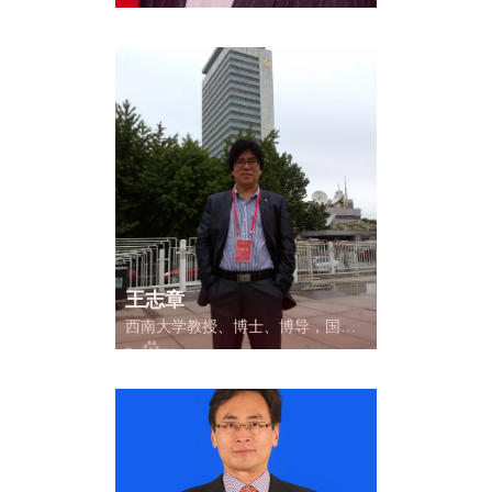
后，三级教授，重庆工商大学高层
次人才特聘教授，“重庆英才·创新
创业领军人才”，第四批重庆市学术
技术带头人（应用经济学），教育
部首批国家级课程思政示范课程、
教学名师和团队负责人（全市研究
生课程仅2门）（2021），重庆生产
力中心专家，重庆大渝乡村振兴研
究院专家，厦门大学、重庆大学、
重庆红岩干部学院等高校高端培训
师资库专家，被重庆市教委推荐参
评教育部“青年长江学者”。
王志章
西南大学教授、博士、博导，国务
院政府特殊津贴获得者；全国优秀
社会科学普及专家、教育部哲学社
会科学研究重大课题攻关项目首席
专家、重庆市人民政府特约专家、
北碚区政协委员。