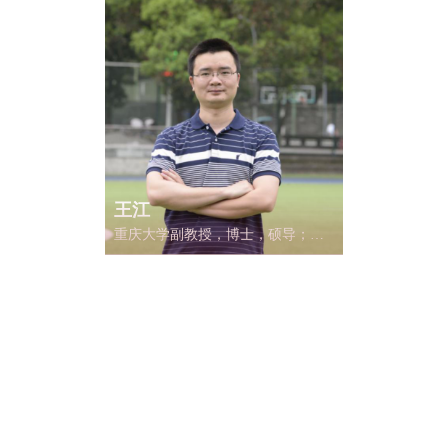
名城专业学术委员会委员。研究方
向：乡村建设，医疗及老年建筑，
传统民居与地域建筑文化，建筑技
术。
王江
重庆大学副教授，博士，硕导；重
庆大学法学院院长助理，重庆大学
法学院能源法学研究所副所长；中
国自然资源学会资源法学专业委员
会常务理事，副秘书长；英国萨里
大学访问学者，英国萨里大学
ERRG客座研究员；重庆市人文社
科重点研究基地——西部环境资源
法制建设研究中心成员；中国能源
法研究会会员；中国法学会环境资
源法学研究会理事；重庆市房地产