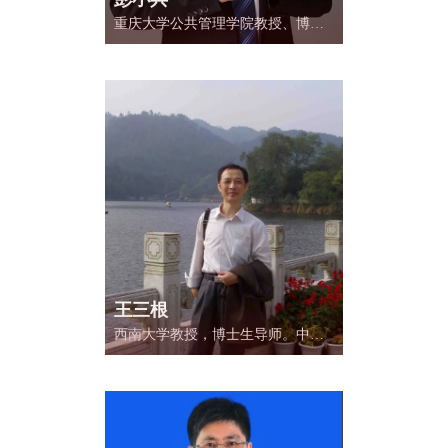
重庆大学公共管理学院教授、博士
后、博导，重庆大学公共经济与公
共政策研究中心副主任，重庆大学
公益慈善与社会发展研究中心主
任，重庆市人口学会常务理事，中
共重庆市委组织部领导干部考试中
心面试考官，重庆市突发事件卫生
应急专家咨询委员会委员，重庆市
人力资源和社会保障局、重庆市公
务员局优秀师资库教师。首批重庆
市高等学校青年骨干教师，重庆大
学“先进工作者”，获“优秀青年教师
奖”、“黄尚廉院士青年创
王三根
西南大学教授，博士生导师。中国
植物生理与植物分子生物学学会理
事。农业部教书育人先进教师，农
业部有突出贡献的专家，获得国务
院颁发的政府特殊津贴，重庆市首
届名师，重庆市教书育人楷模。