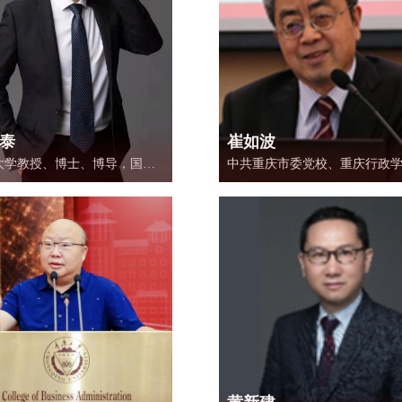
泰
崔如波
大学教授、博士、博导，国家
中共重庆市委党校、重庆行政
基金项目评审专家、教育部博
教授（三级），硕士生导师， M
专项基金项目评审专家、重庆
导师，重庆师范大学涉外商贸
务员优秀培训师资库教师。
管理学院教授。国家社会科基
目评审鉴定专家（通讯），教
学位与研究生教育中心评审鉴
家，重庆市社会科学专家库专
市级重点学科学术带头人，重
旅游投资集团有限公司外部监
重庆市鸿睿经济咨询公司（鸿
库）首席专家，重庆市商贸流
家委员会专家，重庆市西南低
济研究院研究员。