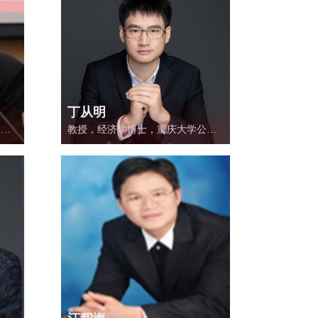
丁从明
学院
教授，经济学博士，重庆大学公共
PA
管理学院副院长，北京大学管理科
学院
学数据中心智库的客座研究员。
金项
育部
定专
家，
庆市
事，
睿智
通专
碳经