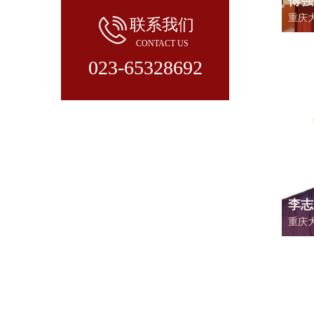
傅强
重庆
联系我们
授、
CONTACT US
业重
023-65328692
平期
著3
管理
理论
整，
区域
李志
重庆
师；
庆市
大学
执行
管理
心理