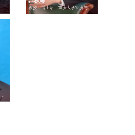
江积海
师，
教授，博士后，重庆大学经济与工
司财
商管理学院。毕业于上海交通大学
部人
安泰管理学院。研究方向主要为公
目、
司战略管理与商业模式创新。曾为
主科
上汽集团、重庆商社电器等40余家
纵向
单位提供咨询或培训服务。曾任上
市公司世纪游轮（002558）的独立
名审
董事，现任上市公司隆鑫通用
务评
（603766）和再升科技（603601）
科技
的独立董事，以及多家公司的战略
庆市
顾问。
庆建
监
博
学会
、中
校市
学会
学会
会