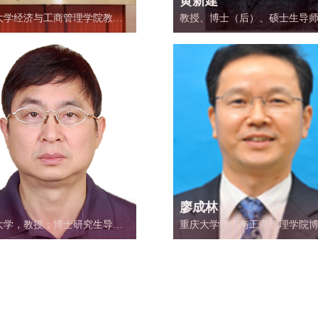
黄新建
大学经济与工商管理学院教
教授、博士（后）、硕士生导
博士生导师。完成国家地方企
主要研究方向为体制因素与公
大项目50余项,在国际国内高水
务。主持国家社科基金、教育
刊上发表论文150余篇，出版专
文社科基金、重庆市软科学项
本。研究方向：技术创新与技术
重庆市教改项目、中央高校自
，金融系统动力学与风险投资
研项目、重庆市财政局等20多
，外国直接投资与产业结构调
横向课题。担任《中国管理科
全球经济一体化与金融管制，
学》、《南方经济》等杂志匿
经济规划。
稿人，担任科技部星火项目财
审专家。曾为中国银行、东风
股份公司、攀钢集团公司、重
长安集团、重庆网通公司、重
设集团、重庆市国有企业董事
廖成林
大学，教授；博士研究生导
重庆大学经济与工商管理学院
重庆市心理学会副理事长，重
士、教授、博导。中国市场学
社会心理学会副理事长，重庆
理事、中国流通经济学会理事
中国公共服务评测与研究中心
国物流学会会员、中国高等院
主任，重庆大学公共人力资源
场营销学会理事、重庆市统计
研究中心主任，重庆大学应用
理事、重庆市市场营销与策划
学研究所所长。
副会长，中国营销工程学会副