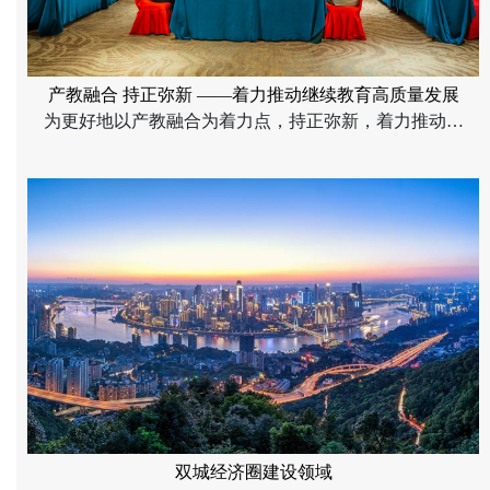
产教融合 持正弥新 ——着力推动继续教育高质量发展
为更好地以产教融合为着力点，持正弥新，着力推动重
庆工商大学继续教育高质量发展，6月9日，重庆工商大
学继续教育学院以校外实训基地建设和高端人才培养项
目招生宣讲为抓手，联合校友资源，在典雅华美达广场
酒店组织召开了“2025年继续教育产教融合工作会暨校外
实训基地考察及项目招生宣讲工作会”，继续教育学院院
长王燕及院务会成员、重庆国正联大公共管理研究院执
行院长黄北泉、重庆工商大学各校外教学合作点校长及
招生负责人以及政府、企事业人士等校外嘉宾参会，会
议由重庆工商大学继续教育学院综合办主任吴可主持。
双城经济圈建设领域