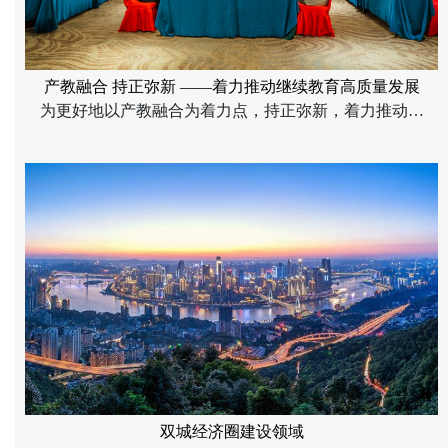
产教融合 持正弥新 ——着力推动继续教育高质量发展
为更好地以产教融合为着力点，持正弥新，着力推动重
庆工商大学继续教育高质量发展，6月9日，重庆工商大
学继续教育学院以校外实训基地建设和高端人才培养项
目招生宣讲为抓手，联合校友资源，在典雅华美达广场
酒店组织召开了“2025年继续教育产教融合工作会暨校外
实训基地考察及项目招生宣讲工作会”，继续教育学院院
长王燕及院务会成员、重庆国正联大公共管理研究院执
行院长黄北泉、重庆工商大学各校外教学合作点校长及
招生负责人以及政府、企事业人士等校外嘉宾参会，会
议由重庆工商大学继续教育学院综合办主任吴可主持。
双城经济圈建设领域