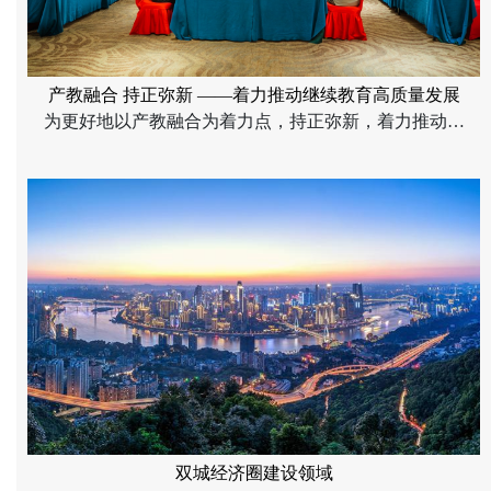
产教融合 持正弥新 ——着力推动继续教育高质量发展
为更好地以产教融合为着力点，持正弥新，着力推动重
庆工商大学继续教育高质量发展，6月9日，重庆工商大
学继续教育学院以校外实训基地建设和高端人才培养项
目招生宣讲为抓手，联合校友资源，在典雅华美达广场
酒店组织召开了“2025年继续教育产教融合工作会暨校外
实训基地考察及项目招生宣讲工作会”，继续教育学院院
长王燕及院务会成员、重庆国正联大公共管理研究院执
行院长黄北泉、重庆工商大学各校外教学合作点校长及
招生负责人以及政府、企事业人士等校外嘉宾参会，会
议由重庆工商大学继续教育学院综合办主任吴可主持。
双城经济圈建设领域