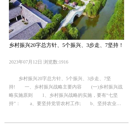
乡村振兴20字总方针、5个振兴、3步走、7坚持！
2023年07月12日
浏览数:1916
乡村振兴20字总方针、5个振兴、3步走、7坚
持! 一、乡村振兴战略主要内容 (一)乡村振兴战
略实施原则 1、乡村振兴战略的实施，要有“七坚
持”： a、要坚持党管农村工作; b、坚持农业农
村优先发展; c、坚持农民主体地位; d、坚持乡
村全面振兴; e、坚持城乡融合发展; f、坚持人与
自然和谐共生; g、坚持因地制宜、循序渐进。巩固